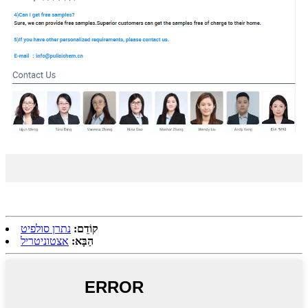
קוֹדֵם:
נתרן סולפיט
הַבָּא:
אצטוניטריל