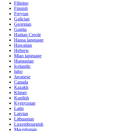
Filipino
Finnish
Freyran
Galician
Georgian
Gugita
Haitian Creole
Hausa language
Hawaiian
Hebrew
Miao language
Hungarian
Icelandic
Igbo
Javanese
Canada
Kazakh
Khmer
Kurdish
Kyrgyzstan
Latin
Latvian
Lithuanian
Luxembourgish
Macedonian