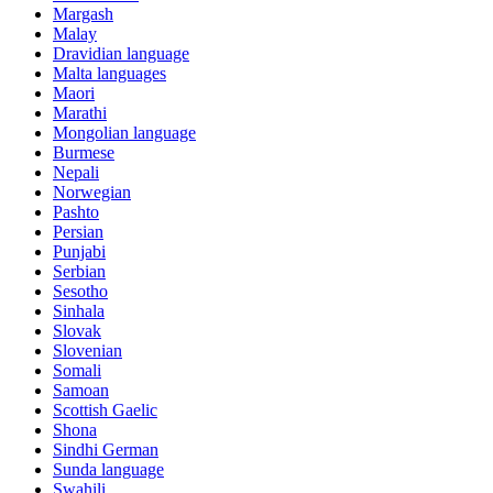
Margash
Malay
Dravidian language
Malta languages
Maori
Marathi
Mongolian language
Burmese
Nepali
Norwegian
Pashto
Persian
Punjabi
Serbian
Sesotho
Sinhala
Slovak
Slovenian
Somali
Samoan
Scottish Gaelic
Shona
Sindhi German
Sunda language
Swahili