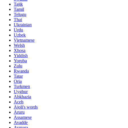
Tajik
Tamil
Telugu
Thai
Ukrainian
Urdu
Uzbek
Vietnamese
Welsh
Xhosa
Yiddish
Yoruba
Zulu
Rwanda
Tatar
Oria
Turkmen
Uyghur
Abkhazia
Aceh
Ajoli's words
Aruru
Assamese
Avadde
Aymara