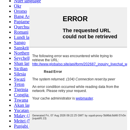
Nuer language
Okr
Oromo
Bang Ashinan
Papiamento
Quechua
Romani
Lundi language
Sango
Sanskrit
Northern Sotho
Seychelles Creole
Shan language
Sicilian
Silesia
Swazi
Teton
Tigrinia
Congjia language
Tswana
Akan language
Yucatan Mayan
Malay (Jawi)
Meitei (Manipuri)
Punjabi (Shamuki)