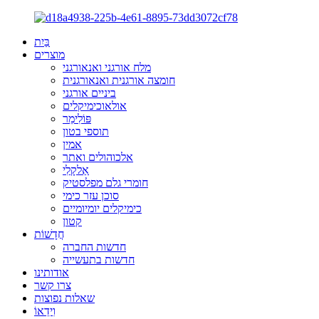
בַּיִת
מוצרים
מלח אורגני ואנאורגני
חומצה אורגנית ואנאורגנית
ביניים אורגני
אולאוכימיקלים
פּוֹלִימֵר
תוספי בטון
אמין
אלכוהולים ואתר
אַלקָלִי
חומרי גלם מפלסטיק
סוכן עזר כימי
כימיקלים יומיומיים
קטון
חֲדָשׁוֹת
חדשות החברה
חדשות בתעשייה
אודותינו
צרו קשר
שאלות נפוצות
וִידֵאוֹ