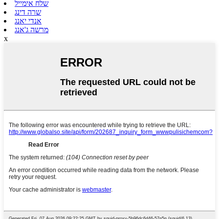
שלח אימייל
שרה דינג
אנדי יאנג
מרשה ג'אנג
x