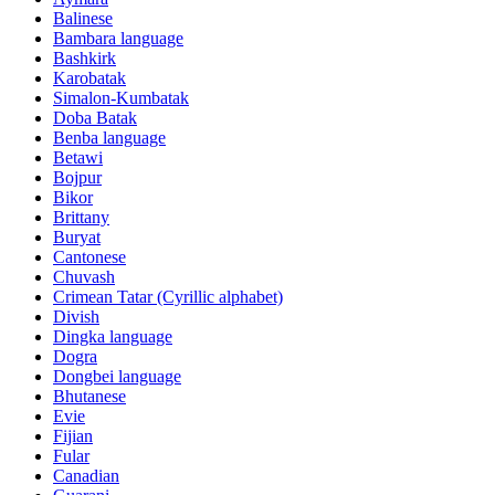
Balinese
Bambara language
Bashkirk
Karobatak
Simalon-Kumbatak
Doba Batak
Benba language
Betawi
Bojpur
Bikor
Brittany
Buryat
Cantonese
Chuvash
Crimean Tatar (Cyrillic alphabet)
Divish
Dingka language
Dogra
Dongbei language
Bhutanese
Evie
Fijian
Fular
Canadian