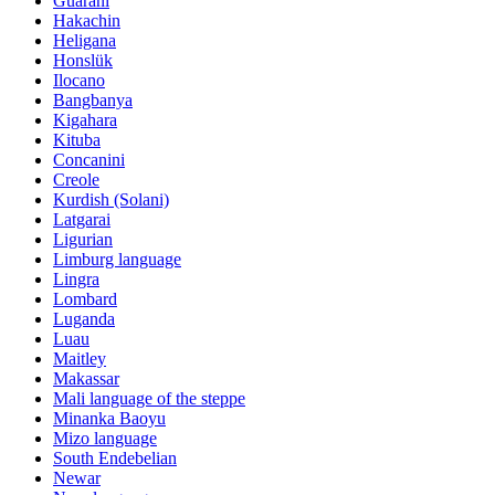
Guarani
Hakachin
Heligana
Honslük
Ilocano
Bangbanya
Kigahara
Kituba
Concanini
Creole
Kurdish (Solani)
Latgarai
Ligurian
Limburg language
Lingra
Lombard
Luganda
Luau
Maitley
Makassar
Mali language of the steppe
Minanka Baoyu
Mizo language
South Endebelian
Newar