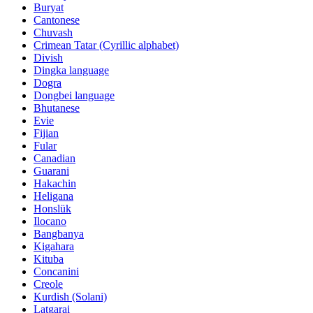
Buryat
Cantonese
Chuvash
Crimean Tatar (Cyrillic alphabet)
Divish
Dingka language
Dogra
Dongbei language
Bhutanese
Evie
Fijian
Fular
Canadian
Guarani
Hakachin
Heligana
Honslük
Ilocano
Bangbanya
Kigahara
Kituba
Concanini
Creole
Kurdish (Solani)
Latgarai