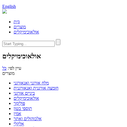
English
בַּיִת
מוצרים
אולאוכימיקלים
אולאוכימיקלים
עיין לפי:
כֹּל
מוצרים
מלח אורגני ואנאורגני
חומצה אורגנית ואנאורגנית
ביניים אורגני
אולאוכימיקלים
פּוֹלִימֵר
תוספי בטון
אמין
אלכוהולים ואתר
אַלקָלִי