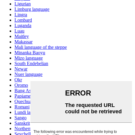
Ligurian
Limburg language
Lingra
Lombard
Luganda
Luau
Maitley
Makassar
Mali language of the steppe
Minanka Baoyu
Mizo language
South Endebelian
Newar
Nuer language
Okr
Oromo
Bang Ashinan
Papiamento
Quechua
Romani
Lundi language
Sango
Sanskrit
Northern Sotho
Seychelles Creole