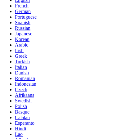
English
French
German
Portuguese
Spanish
Russian
Japanese
Korean
Arabic
Irish
Greek
Turkish
Italian
Danish
Romanian
Indonesian
Czech
Afrikaans
Swedish
Polish
Basque
Catalan
Esperanto
Hindi
Lao