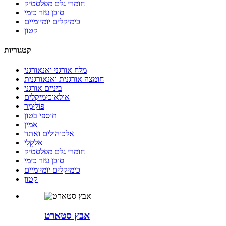
חומרי גלם מפלסטיק
סוכן עזר כימי
כימיקלים יומיומיים
קטון
קטגוריות
מלח אורגני ואנאורגני
חומצה אורגנית ואנאורגנית
ביניים אורגני
אולאוכימיקלים
פּוֹלִימֵר
תוספי בטון
אמין
אלכוהולים ואתר
אַלקָלִי
חומרי גלם מפלסטיק
סוכן עזר כימי
כימיקלים יומיומיים
קטון
אבץ סטארט