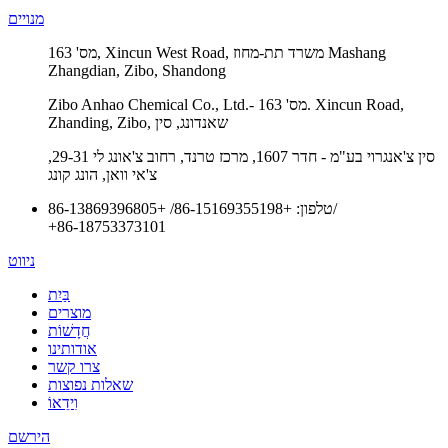
מנויים
מס' 163, Xincun West Road, משרד תת-מחוז Mashang
Zhangdian, Zibo, Shandong
Zibo Anhao Chemical Co., Ltd.- מס' 163. Xincun Road,
Zhanding, Zibo, שאנדונג, סין
סין צ'אנגרוי בע"מ - חדר 1607, מרכז טרנד, רחוב צ'אונג לי 29-31,
צ'אי וואן, הונג קונג
/
טלפון:
+86-15169355198
/
+86-13869396805
+86-18753373101
ניווט
בַּיִת
מוצרים
חֲדָשׁוֹת
אודותינו
צרו קשר
שאלות נפוצות
וִידֵאוֹ
הירשם