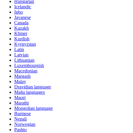
Hungarian
Icelandic
Igbo
Javanese
Canada
Kazakh
Khmer
Kurdish
Kyrgyzstan
Latin
Latvian
Lithuanian
Luxembourgish
Macedonian
Margash
Malay
Dravidian language
Malta languages
Maori
Marathi
Mongolian language
Burmese
Nepali
Norwegian
Pashto