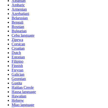
Albanian
Amharic
Armenian
Azerbaijani
Belarusian
Bengali
Bosnian
Bulgarian
Cebu language
Zipewa
Corsican
Croatian
Dutch
Estonian
Filipino
Finnish
Freyran
Galician
Georgian
Gugita
Haitian Creole
Hausa language
Hawaiian
Hebrew
Miao language