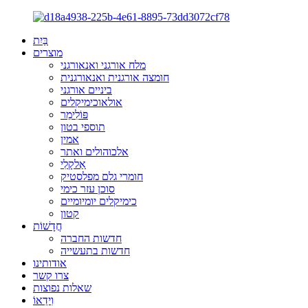
בַּיִת
מוצרים
מלח אורגני ואנאורגני
חומצה אורגנית ואנאורגנית
ביניים אורגני
אולאוכימיקלים
פּוֹלִימֵר
תוספי בטון
אמין
אלכוהולים ואתר
אַלקָלִי
חומרי גלם מפלסטיק
סוכן עזר כימי
כימיקלים יומיומיים
קטון
חֲדָשׁוֹת
חדשות החברה
חדשות בתעשייה
אודותינו
צרו קשר
שאלות נפוצות
וִידֵאוֹ