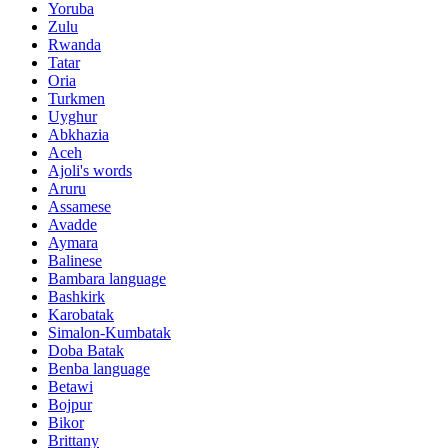
Yoruba
Zulu
Rwanda
Tatar
Oria
Turkmen
Uyghur
Abkhazia
Aceh
Ajoli's words
Aruru
Assamese
Avadde
Aymara
Balinese
Bambara language
Bashkirk
Karobatak
Simalon-Kumbatak
Doba Batak
Benba language
Betawi
Bojpur
Bikor
Brittany