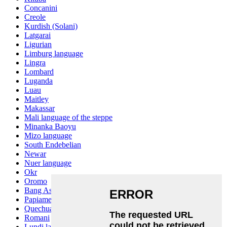
Concanini
Creole
Kurdish (Solani)
Latgarai
Ligurian
Limburg language
Lingra
Lombard
Luganda
Luau
Maitley
Makassar
Mali language of the steppe
Minanka Baoyu
Mizo language
South Endebelian
Newar
Nuer language
Okr
Oromo
Bang Ashinan
Papiamento
Quechua
Romani
Lundi language