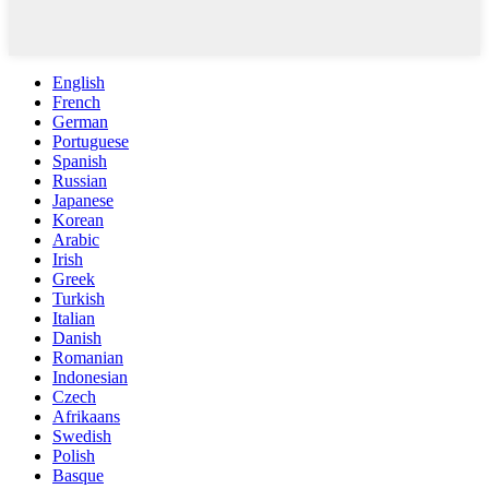
English
French
German
Portuguese
Spanish
Russian
Japanese
Korean
Arabic
Irish
Greek
Turkish
Italian
Danish
Romanian
Indonesian
Czech
Afrikaans
Swedish
Polish
Basque