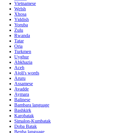
Vietnamese
Welsh
Xhosa
Yiddish
Yoruba
Zulu
Rwanda
Tatar
Oria
Turkmen
Uyghur
Abkhazia
Aceh
Ajoli's words
Aruru
Assamese
Avadde
Aymara
Balinese
Bambara language
Bashkirk
Karobatak
Simalon-Kumbatak
Doba Batak
Benba language