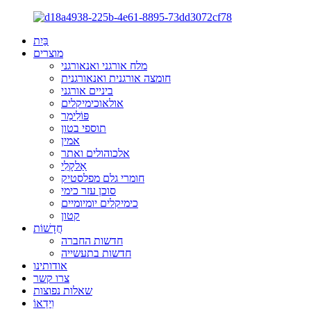
בַּיִת
מוצרים
מלח אורגני ואנאורגני
חומצה אורגנית ואנאורגנית
ביניים אורגני
אולאוכימיקלים
פּוֹלִימֵר
תוספי בטון
אמין
אלכוהולים ואתר
אַלקָלִי
חומרי גלם מפלסטיק
סוכן עזר כימי
כימיקלים יומיומיים
קטון
חֲדָשׁוֹת
חדשות החברה
חדשות בתעשייה
אודותינו
צרו קשר
שאלות נפוצות
וִידֵאוֹ