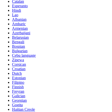
Catalan
Esperanto
Hindi
Lao
Albanian
Amharic
Armenian
Azerbaijani
Belarusian
Bengali
Bosnian
Bulgarian
Cebu language
Zipewa
Corsican
Croatian
Dutch
Estonian
Filipino
Finnish
Freyran
Galician
Georgian
Gugita
Haitian Creole