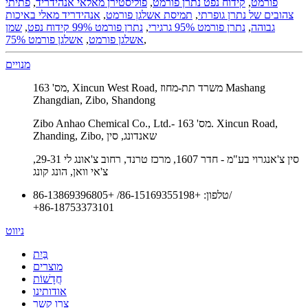
פורמט
,
קידוח נפט נתרן פורמט
,
פוליסטירן מאלאי אנהידריד
,
פתיתי
צהובים של נתרן גופרתי
,
תמיסת אשלגן פורמט
,
אנהידריד מאלי באיכות
גבוהה
,
נתרן פורמט 95% גרגירי
,
נתרן פורמט 99% קידוח נפט
,
שמן
,
אשלגן פורמט
,
אשלגן פורמט 75%
מנויים
מס' 163, Xincun West Road, משרד תת-מחוז Mashang
Zhangdian, Zibo, Shandong
Zibo Anhao Chemical Co., Ltd.- מס' 163. Xincun Road,
Zhanding, Zibo, שאנדונג, סין
סין צ'אנגרוי בע"מ - חדר 1607, מרכז טרנד, רחוב צ'אונג לי 29-31,
צ'אי וואן, הונג קונג
/
טלפון:
+86-15169355198
/
+86-13869396805
+86-18753373101
ניווט
בַּיִת
מוצרים
חֲדָשׁוֹת
אודותינו
צרו קשר