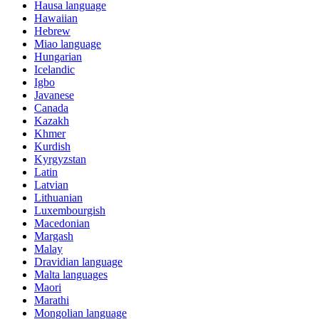
Hausa language
Hawaiian
Hebrew
Miao language
Hungarian
Icelandic
Igbo
Javanese
Canada
Kazakh
Khmer
Kurdish
Kyrgyzstan
Latin
Latvian
Lithuanian
Luxembourgish
Macedonian
Margash
Malay
Dravidian language
Malta languages
Maori
Marathi
Mongolian language