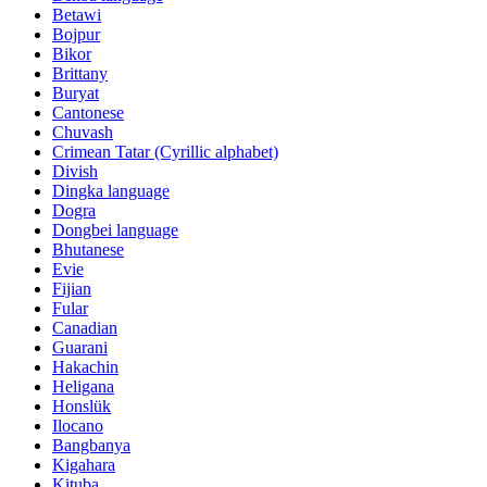
Betawi
Bojpur
Bikor
Brittany
Buryat
Cantonese
Chuvash
Crimean Tatar (Cyrillic alphabet)
Divish
Dingka language
Dogra
Dongbei language
Bhutanese
Evie
Fijian
Fular
Canadian
Guarani
Hakachin
Heligana
Honslük
Ilocano
Bangbanya
Kigahara
Kituba