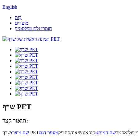
English
בַּיִת
מוצרים
חומרי גלם מפלסטיק
שרף PET
תיאור קצר:
 פוליאסטר
שם המותג:
סנפאנגשיאנג/סינופק
שרף PET
שם מוצר: