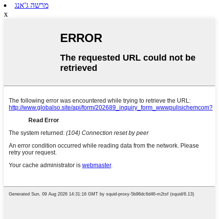
מרשה ג'אנג
x