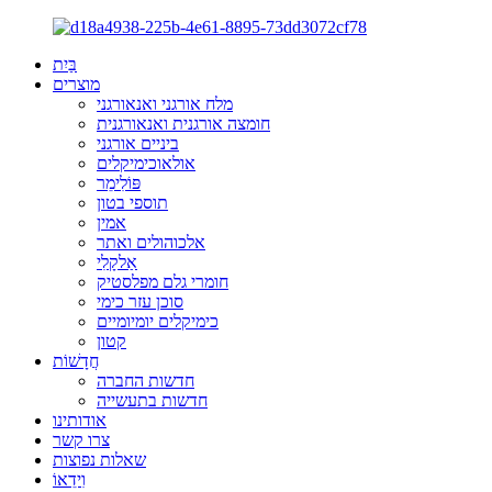
בַּיִת
מוצרים
מלח אורגני ואנאורגני
חומצה אורגנית ואנאורגנית
ביניים אורגני
אולאוכימיקלים
פּוֹלִימֵר
תוספי בטון
אמין
אלכוהולים ואתר
אַלקָלִי
חומרי גלם מפלסטיק
סוכן עזר כימי
כימיקלים יומיומיים
קטון
חֲדָשׁוֹת
חדשות החברה
חדשות בתעשייה
אודותינו
צרו קשר
שאלות נפוצות
וִידֵאוֹ