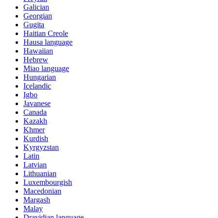
Galician
Georgian
Gugita
Haitian Creole
Hausa language
Hawaiian
Hebrew
Miao language
Hungarian
Icelandic
Igbo
Javanese
Canada
Kazakh
Khmer
Kurdish
Kyrgyzstan
Latin
Latvian
Lithuanian
Luxembourgish
Macedonian
Margash
Malay
Dravidian language