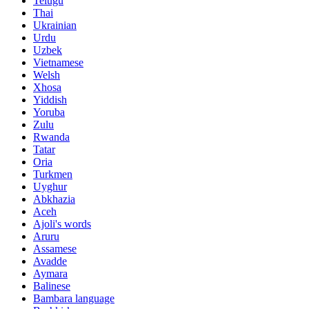
Telugu
Thai
Ukrainian
Urdu
Uzbek
Vietnamese
Welsh
Xhosa
Yiddish
Yoruba
Zulu
Rwanda
Tatar
Oria
Turkmen
Uyghur
Abkhazia
Aceh
Ajoli's words
Aruru
Assamese
Avadde
Aymara
Balinese
Bambara language