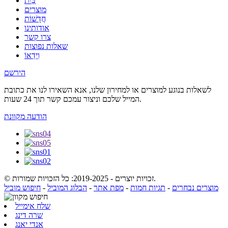
בַּיִת
מוצרים
חֲדָשׁוֹת
אודותינו
צרו קשר
שאלות נפוצות
וִידֵאוֹ
הירשם
לשאלות בנוגע למוצרים או למחירון שלנו, אנא השאירו לנו את כתובת
המייל שלכם וניצור עמכם קשר תוך 24 שעות.
הודעה מקוונת
© זכויות יוצרים - 2019-2025: כל הזכויות שמורות.
מוצרים נבחרים
-
תגיות חמות
-
מפת אתר
-
הבלוג המוביל
-
חיפוש מוביל
שלח אימייל
שרה דינג
אנדי יאנג