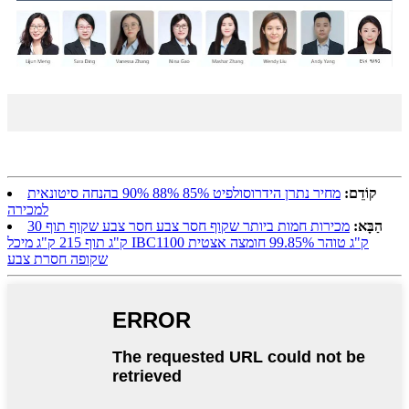
קוֹדֵם:
מחיר נתרן הידרוסולפיט 85% 88% 90% בהנחה סיטונאית
למכירה
הַבָּא:
מכירות חמות ביותר שקוף חסר צבע חסר צבע שקוף תוף 30
ק"ג תוף 215 ק"ג מיכל IBC1100 ק"ג טוהר 99.85% חומצה אצטית
שקופה חסרת צבע