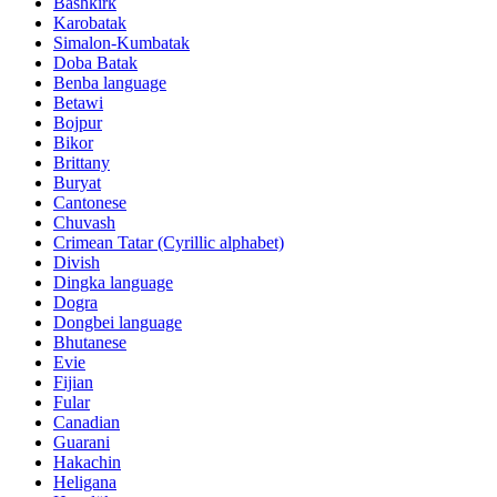
Bashkirk
Karobatak
Simalon-Kumbatak
Doba Batak
Benba language
Betawi
Bojpur
Bikor
Brittany
Buryat
Cantonese
Chuvash
Crimean Tatar (Cyrillic alphabet)
Divish
Dingka language
Dogra
Dongbei language
Bhutanese
Evie
Fijian
Fular
Canadian
Guarani
Hakachin
Heligana