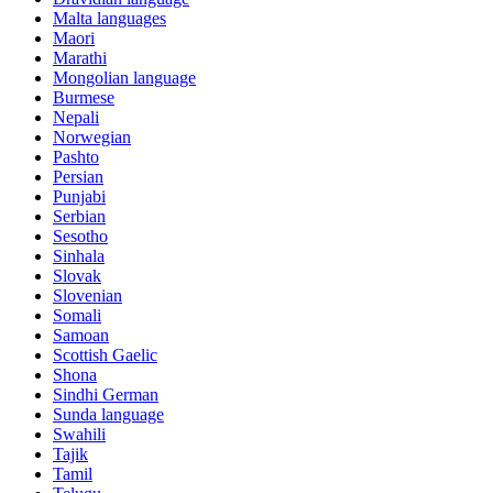
Malta languages
Maori
Marathi
Mongolian language
Burmese
Nepali
Norwegian
Pashto
Persian
Punjabi
Serbian
Sesotho
Sinhala
Slovak
Slovenian
Somali
Samoan
Scottish Gaelic
Shona
Sindhi German
Sunda language
Swahili
Tajik
Tamil