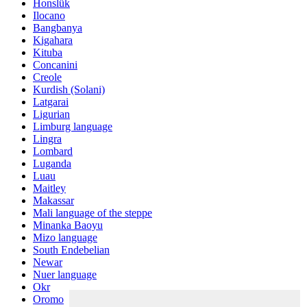
Honslük
Ilocano
Bangbanya
Kigahara
Kituba
Concanini
Creole
Kurdish (Solani)
Latgarai
Ligurian
Limburg language
Lingra
Lombard
Luganda
Luau
Maitley
Makassar
Mali language of the steppe
Minanka Baoyu
Mizo language
South Endebelian
Newar
Nuer language
Okr
Oromo