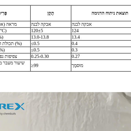
תוצאת ניתוח הדגימה
תֶקֶן
פָּרִי
אבקה לבנה
אבקה לבנה
מראה (או 
124
120±5
נקודת התכה 
13.4
13.0-13.8
תכולת 
0.4
≤0.5
תכולת חומצה חופשית (%)
0.3
≤0.5
אובדן חימ
0.27
0.25-0.30
צפיפות נפ
מוּסמָך
≥99