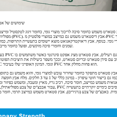
שימושים של אב
סטארט משמש כחומר סיכה לריכוך מוצרי גומי, כחומר זיגוג לטקסטיל ומייצ
מפוליוויניל כלוריד (PVC). אבץ די
י גומי. בנוסף, אבץ דיאוקטדקאנואט מוצא יישומים בתעשיית התרופות, כמו 
שמנים וחומרי סיכה מוקשים, ופועל כחומר מייבש בצבעים.
בעיבוד מוצרי PVC 
ב עם סידן סטארט ובריום סטארט, ובכך משפר ביעילות את היציבות הפוטו
מוצרי PVC וגומי. המינון האופייני שלו בעיבוד PVC הוא פחות מחלק אחד.
בץ סטארט מתפקד כחומר שחרור עובש למוצרי גומי, והוא משמש גם כתוסף פילמור 
אית משמש כמייצב, חומר סיכה, רכיב גריז, מאיץ ומעבה, ומשמש כפיזור ומ
עבור אבבצ'ים של צבע מפוליאתילן, פוליסטירן, PVC וסיבים כימיים
ית. באבצ'ים של צבע (גרגירים), אבץ סטארט משמש כמייצב תרמי, חומר מ