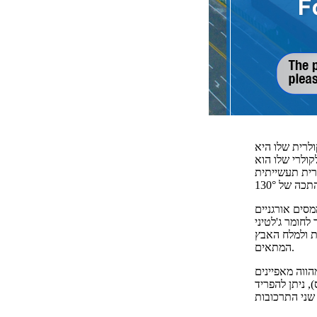
Zn(C₁₇H₃₅COO)₂,
אשר R מייצג את קבוצות האלקיל המעורבות בחומצה
דליק, עם משקל סגולי של 1.095, טמפרטורת הצתה עצמית של 900°C, צפיפות
מסים אורגניים
חומר ג'לטיני
ת ולמלח האבץ
המתאים.
הווה מאפיינים
, ניתן להפריד