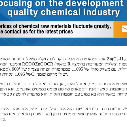
אבץ סטארט הוא אבקה דקה לבנה וקלה משקל. הנוסחה המולקולרית שלו היא 
והמבנה המולקולרי שלו הוא RCOOZnOOCR (כ
סטארית תעשייתית). הוא 
של 1.095 ונקודת התכה של 130°C. יש לו מרקם שומני.
ארט אינו מסיס במים, אתנול ואתר, אך מסיס באתנול חם, טרפנטין, בנזן ומ
 בחומצות. כאשר אבץ דיסטארט מחומם ומומס בממסים אורגניים, הוא הופך ל
ירור; כאשר הוא בא במגע עם חומצות חזקות, הוא מתפרק לחומצה סטארי
תכונות סיכה והיגרוסקופיות. הוא אינו רעיל, מגרה מעט, אינו מזהם ואינו מ
ידי מינוף התכונה שאבץ סטארט מסיס בבנזן (בעוד שסידן סטארט אינו מסיס)
בין שני התרכובות.