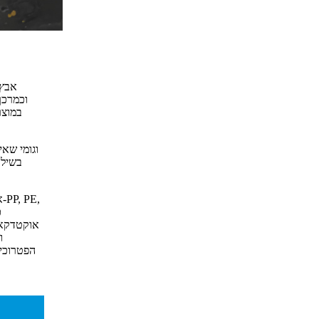
אבץ 
במוצר
בשילו
א
אוקטדקאנו
הפטרוכימ