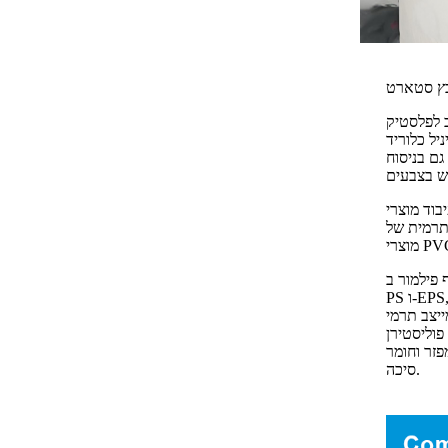
ץ סטארט
ב לפלסטיק
סטארט משמש גם כמייצב במוצרי פלסטיק מ-PVC וכמרכך
גם בניסוח
וגומי שאינם רעילים, אבץ סטארט מציג אפקט סינרגטי כאשר משתמשים בו
תרמית של
ב-PP, PE,
PS ו-EPS, כמו גם בייצור חוטי עיפרון - במינון כללי של 1 עד 3 חלקים. מלח אבץ חומצה
ייצב תרמי
 יוקרתיים בתעשייה
פזר וחומר
סיכה.