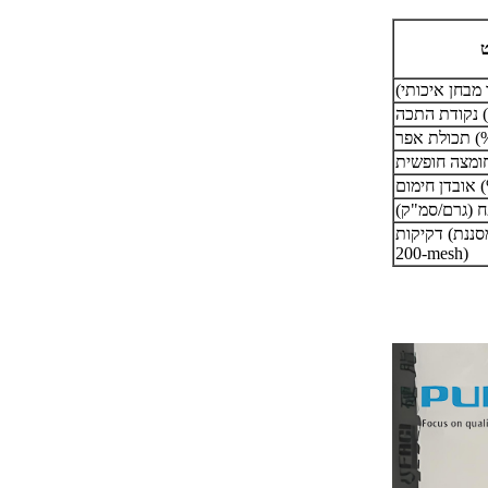
ט
מבחן איכותי)
(°C)
אפר (%)
ום (%)
ח (גרם/סמ"ק)
דקיקות (שיעור מעבר מסננת
200-mesh)