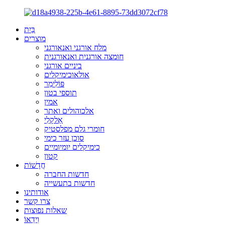
בַּיִת
מוצרים
מלח אורגני ואנאורגני
חומצה אורגנית ואנאורגנית
ביניים אורגני
אולאוכימיקלים
פּוֹלִימֵר
תוספי בטון
אמין
אלכוהולים ואתר
אַלקָלִי
חומרי גלם מפלסטיק
סוכן עזר כימי
כימיקלים יומיומיים
קטון
חֲדָשׁוֹת
חדשות החברה
חדשות בתעשייה
אודותינו
צרו קשר
שאלות נפוצות
וִידֵאוֹ