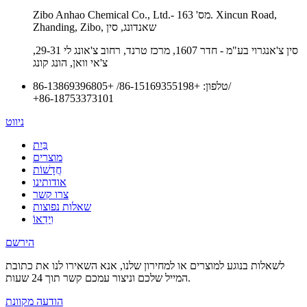
Zibo Anhao Chemical Co., Ltd.- מס' 163. Xincun Road,
Zhanding, Zibo, שאנדונג, סין
סין צ'אנגרוי בע"מ - חדר 1607, מרכז טרנד, רחוב צ'אונג לי 29-31,
צ'אי וואן, הונג קונג
/
טלפון:
+86-15169355198
/
+86-13869396805
+86-18753373101
ניווט
בַּיִת
מוצרים
חֲדָשׁוֹת
אודותינו
צרו קשר
שאלות נפוצות
וִידֵאוֹ
הירשם
לשאלות בנוגע למוצרים או למחירון שלנו, אנא השאירו לנו את כתובת
המייל שלכם וניצור עמכם קשר תוך 24 שעות.
הודעה מקוונת