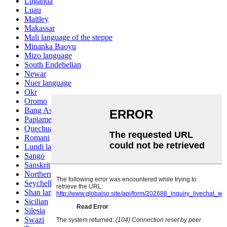
Luganda
Luau
Maitley
Makassar
Mali language of the steppe
Minanka Baoyu
Mizo language
South Endebelian
Newar
Nuer language
Okr
Oromo
Bang Ashinan
Papiamento
Quechua
Romani
Lundi language
Sango
Sanskrit
Northern Sotho
Seychelles Creole
Shan language
Sicilian
Silesia
Swazi