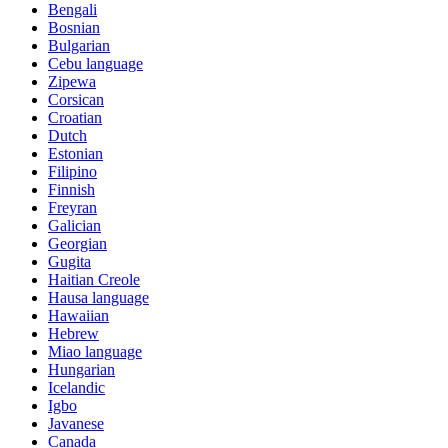
Bengali
Bosnian
Bulgarian
Cebu language
Zipewa
Corsican
Croatian
Dutch
Estonian
Filipino
Finnish
Freyran
Galician
Georgian
Gugita
Haitian Creole
Hausa language
Hawaiian
Hebrew
Miao language
Hungarian
Icelandic
Igbo
Javanese
Canada