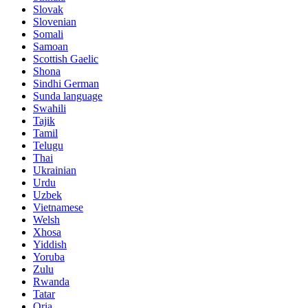
Slovak
Slovenian
Somali
Samoan
Scottish Gaelic
Shona
Sindhi German
Sunda language
Swahili
Tajik
Tamil
Telugu
Thai
Ukrainian
Urdu
Uzbek
Vietnamese
Welsh
Xhosa
Yiddish
Yoruba
Zulu
Rwanda
Tatar
Oria