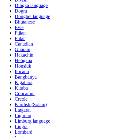
Dingka language
Dogra
Dongbei language
Bhutanese
Evie
Fijian
Fular
Canadian
Guarani
Hakachin
Heligana
Honslük
Ilocano
Bangbanya
Kigahara
Kituba
Concanini
Creole
Kurdish (Solani)
Latgarai
Ligurian
Limburg language
Lingra
Lombard