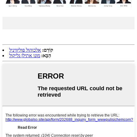
קוֹדֵם:
אלכוהול פוליוויניל
הַבָּא:
מונו אתילן גליקול