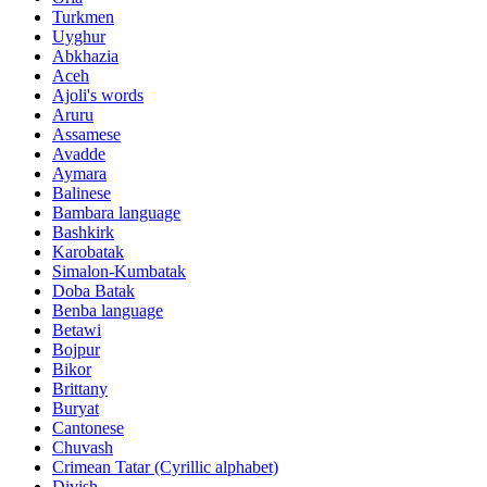
Turkmen
Uyghur
Abkhazia
Aceh
Ajoli's words
Aruru
Assamese
Avadde
Aymara
Balinese
Bambara language
Bashkirk
Karobatak
Simalon-Kumbatak
Doba Batak
Benba language
Betawi
Bojpur
Bikor
Brittany
Buryat
Cantonese
Chuvash
Crimean Tatar (Cyrillic alphabet)
Divish