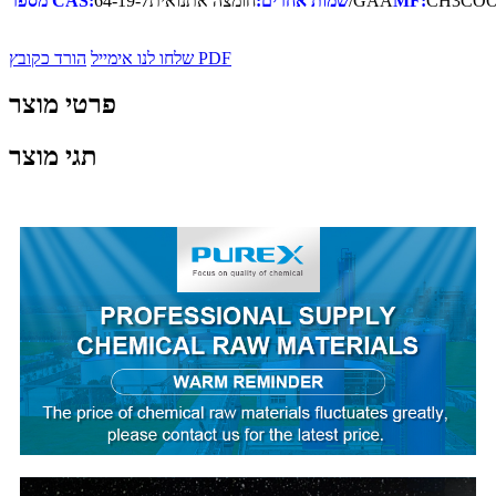
CH3CO
MF:
חומצה אתנואית/GAA
שמות אחרים:
64-19-7
מספר CAS:
הורד כקובץ PDF
שלחו לנו אימייל
פרטי מוצר
תגי מוצר