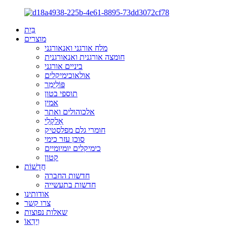
בַּיִת
מוצרים
מלח אורגני ואנאורגני
חומצה אורגנית ואנאורגנית
ביניים אורגני
אולאוכימיקלים
פּוֹלִימֵר
תוספי בטון
אמין
אלכוהולים ואתר
אַלקָלִי
חומרי גלם מפלסטיק
סוכן עזר כימי
כימיקלים יומיומיים
קטון
חֲדָשׁוֹת
חדשות החברה
חדשות בתעשייה
אודותינו
צרו קשר
שאלות נפוצות
וִידֵאוֹ