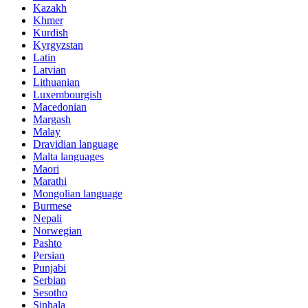
Kazakh
Khmer
Kurdish
Kyrgyzstan
Latin
Latvian
Lithuanian
Luxembourgish
Macedonian
Margash
Malay
Dravidian language
Malta languages
Maori
Marathi
Mongolian language
Burmese
Nepali
Norwegian
Pashto
Persian
Punjabi
Serbian
Sesotho
Sinhala