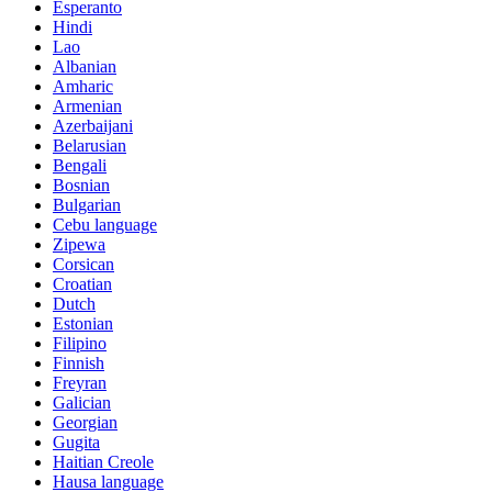
Esperanto
Hindi
Lao
Albanian
Amharic
Armenian
Azerbaijani
Belarusian
Bengali
Bosnian
Bulgarian
Cebu language
Zipewa
Corsican
Croatian
Dutch
Estonian
Filipino
Finnish
Freyran
Galician
Georgian
Gugita
Haitian Creole
Hausa language