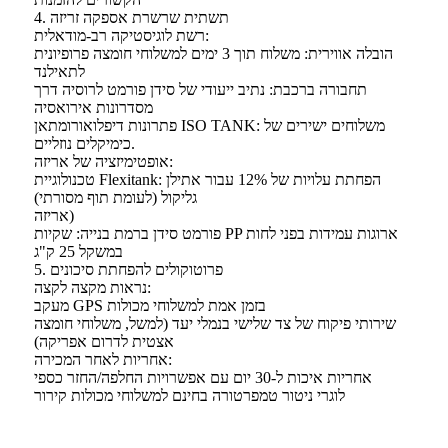
4. תשתית שרשרת אספקה ​​זריזה
רשת לוגיסטיקה רב-מודאלית:
הובלה אווירית: משלוח תוך 3 ימים למשלוחי חומצה פרופיונית
לתאילנד
תחבורה ברכבת: נתיב ייעודי של סידן פורמט לרוסיה דרך
מסדרונות אירואסיה
פתרונות דיפלואורומתאן ISO TANK: משלוחים ישירים של
כימיקלים נוזליים.
אופטימיזציה של אריזה:
טכנולוגיית Flexitank: הפחתת עלויות של 12% עבור אתילן
גליקול (לעומת תוף מסורתי)
אריזה)
פורמט סידן ברמת בנייה: שקיות PP ארוגות עמידות בפני לחות
במשקל 25 ק"ג
5. פרוטוקולים להפחתת סיכונים
נראות מקצה לקצה:
מעקב GPS בזמן אמת למשלוחי מכולות
שירותי פיקוח של צד שלישי בנמלי יעד (למשל, משלוחי חומצה
אצטית לדרום אפריקה)
אחריות לאחר המכירה:
אחריות איכות ל-30 יום עם אפשרויות החלפה/החזר כספי
לוגרי ניטור טמפרטורה בחינם למשלוחי מכולות קירור