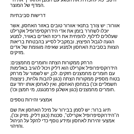
המדף של המוצר.
דרישות סביבתיות
אוורור: יש צורך בתנאי אוורור טובים באזור האחסון, אשר
יוכלו לשחרר בזמן את אדי הידרוקסיפרופיל אקרילט
שעלולים לדלוף, להפחית את ריכוז האדים באוויר, למנוע
הגעה לגבול הפיצוץ, ובמקביל לסייע בהבטחת בריאות
הצוות בסביבת האחסון ולמנוע שאיפה מוגזמת של אדים
מזיקים.
הרחק ממקורות הצתה וחומרים מחמצנים:
הידרוקסיפרופיל אקרילט הוא דליק ויכול להגיב באלימות
עם חומרים מחמצנים חזקים. לכן, יש לשמור על מרחק
בטוח מספיק ממקורות הצתה (כגון להבות גלויות, ניצוצות
חשמליים וכו') במחסן האחסון, ואין לאחסן אותו יחד עם
חומרים מחמצנים (כגון אשלגן פרמנגנט, מי חמצן וכו').
אמצעי זהירות נוספים
תיוג ברור: יש לסמן בבירור על מיכל האחסון את שם
ה"הידרוקסיפרופיל אקרילט", סכנות (כגון דליק, מזיק וכו'),
אמצעי זהירות לאחסון ומידע נוסף כדי להקל על הניהול
והזיהוי.