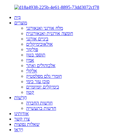
בַּיִת
מוצרים
מלח אורגני ואנאורגני
חומצה אורגנית ואנאורגנית
ביניים אורגני
אולאוכימיקלים
פּוֹלִימֵר
תוספי בטון
אמין
אלכוהולים ואתר
אַלקָלִי
חומרי גלם מפלסטיק
סוכן עזר כימי
כימיקלים יומיומיים
קטון
חֲדָשׁוֹת
חדשות החברה
חדשות בתעשייה
אודותינו
צרו קשר
שאלות נפוצות
וִידֵאוֹ