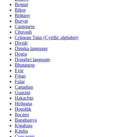
Bojpur
Bikor
Brittany
Buryat
Cantonese
Chuvash
Crimean Tatar (Cyrillic alphabet)
Divish
Dingka language
Dogra
Dongbei language
Bhutanese
Evie
Fijian
Fular
Canadian
Guarani
Hakachin
Heligana
Honslük
Ilocano
Bangbanya
Kigahara
Kituba
Concanini