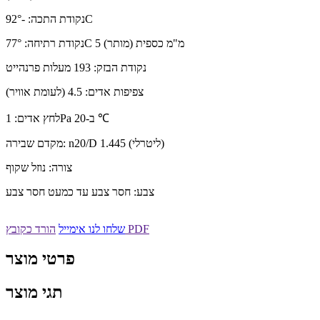
נקודת התכה: -92°C
נקודת רתיחה: 77°C 5 מ"מ כספית (מותר)
נקודת הבזק: 193 מעלות פרנהייט
צפיפות אדים: 4.5 (לעומת אוויר)
לחץ אדים: 1Pa ב-20 ℃
מקדם שבירה: n20/D 1.445 (ליטרלי)
צורה: נוזל שקוף
צבע: חסר צבע עד כמעט חסר צבע
הורד כקובץ PDF
שלחו לנו אימייל
פרטי מוצר
תגי מוצר