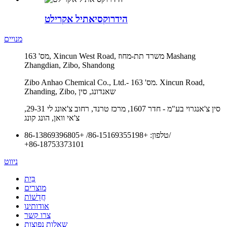
הידרוקסיאתיל אקרילט
מנויים
מס' 163, Xincun West Road, משרד תת-מחוז Mashang
Zhangdian, Zibo, Shandong
Zibo Anhao Chemical Co., Ltd.- מס' 163. Xincun Road,
Zhanding, Zibo, שאנדונג, סין
סין צ'אנגרוי בע"מ - חדר 1607, מרכז טרנד, רחוב צ'אונג לי 29-31,
צ'אי וואן, הונג קונג
/
טלפון:
+86-15169355198
/
+86-13869396805
+86-18753373101
ניווט
בַּיִת
מוצרים
חֲדָשׁוֹת
אודותינו
צרו קשר
שאלות נפוצות