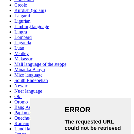
Creole
Kurdish (Solani)
Latgarai
Ligurian
Limburg language
Lingra
Lombard
Luganda
Luau
Maitley
Makassar
Mali language of the steppe
Minanka Baoyu
Mizo language
South Endebelian
Newar
Nuer language
Okr
Oromo
Bang Ashinan
Papiamento
Quechua
Romani
Lundi language