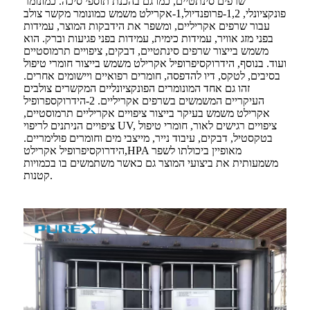
שרפים סינתטיים, כמו גם בהכנת תוספי סיכה. כמונומר
פונקציונלי, 1,2-פרופנדיול,1-אקרילט משמש כמונומר מקשר צולב
עבור שרפים אקריליים, ומשפר את הידבקות המוצר, עמידות
בפני מזג אוויר, עמידות כימית, עמידות בפני פגיעות וברק. הוא
משמש בייצור שרפים סינתטיים, דבקים, ציפויים תרמוסטיים
ועוד. בנוסף, הידרוקסיפרופיל אקרילט משמש בייצור חומרי טיפול
בסיבים, לטקס, דיו להדפסה, חומרים רפואיים ויישומים אחרים.
זהו גם אחד המונומרים הפונקציונליים המקשרים צולבים
העיקריים המשמשים בשרפים אקריליים. 2-הידרוקספרופיל
אקרילט משמש בעיקר בייצור ציפויים אקריליים תרמוסטיים,
ציפויים הניתנים לריפוי UV, ציפויים רגישים לאור, חומרי טיפול
בטקסטיל, דבקים, עיבוד נייר, מייצבי מים וחומרים פולימריים.
הידרוקסיפרופיל אקרילט,HPA מאופיין ביכולתו לשפר
משמעותית את ביצועי המוצר גם כאשר משתמשים בו בכמויות
קטנות.