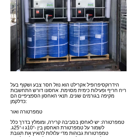
הידרוקסיפרופיל אקרילט הוא נוזל חסר צבע ושקוף בעל
ריח חריף ופעילות כימית מסוימת. אחסונו דורש התחשבות
מקיפה בגורמים שונים. תנאי האחסון הספציפיים הם
כדלקמן:
טמפרטורה ואור
טמפרטורה: יש לאחסן בסביבה קרירה, ומומלץ בדרך כלל
לשמור על טמפרטורת האחסון בין -10
°
ג ו-25
°
ג.
טמפרטורות גבוהות מדי עלולות להאיץ את תגובת