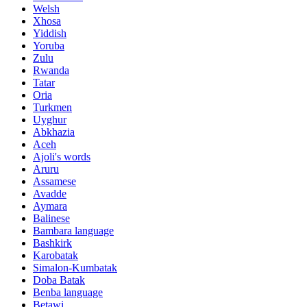
Welsh
Xhosa
Yiddish
Yoruba
Zulu
Rwanda
Tatar
Oria
Turkmen
Uyghur
Abkhazia
Aceh
Ajoli's words
Aruru
Assamese
Avadde
Aymara
Balinese
Bambara language
Bashkirk
Karobatak
Simalon-Kumbatak
Doba Batak
Benba language
Betawi