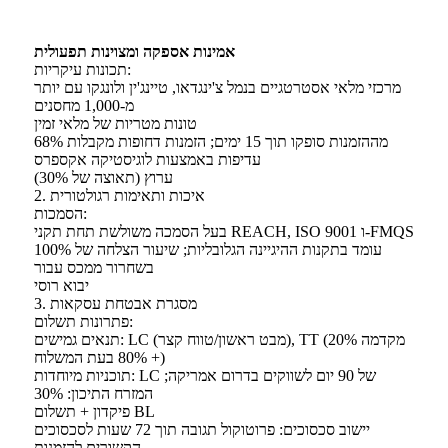
אמינות אספקה ​​ומצוינות תפעולית
תכונות עיקריות:
מרכזי מלאי אסטרטגיים בנמל צ'ינגדאו, טיינג'ין ולונגקו עם יותר
מ-1,000 מחסנים
טונות מטריות של מלאי זמין
68% מההזמנות סופקו תוך 15 ימים; הזמנות דחופות מקבלות
עדיפות באמצעות לוגיסטיקה אקספרס
ערוץ (תאוצה של 30%)
2. איכות ותאימות רגולטורית
הסמכות:
בעל הסמכה משולשת תחת תקני REACH, ISO 9001 ו-FMQS
עומד בתקנות ההיגיינה הגלובליות; שיעור הצלחה של 100%
בשחרור ממכס עבור
יבוא רוסי
3. מסגרת אבטחת עסקאות
פתרונות תשלום:
תנאים גמישים: LC (מבט ראשון/טווח קצר), TT (20% מקדמה
+ 80% בעת המשלוח)
תוכניות מיוחדות: LC של 90 יום לשווקים בדרום אמריקה;
המזרח התיכון: 30%
פיקדון + תשלום BL
יישוב סכסוכים: פרוטוקול תגובה תוך 72 שעות לסכסוכים
הקשורים להזמנות