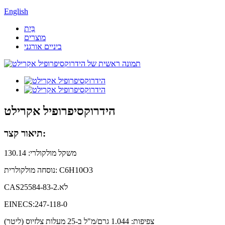
English
בַּיִת
מוצרים
ביניים אורגני
הידרוקסיפרופיל אקרילט
תיאור קצר:
משקל מולקולרי: 130.14
נוסחה מולקולרית: C6H10O3
לֹא.
25584-83-2
CAS
EINECS:247-118-0
צפיפות: 1.044 גרם/מ"ל ב-25 מעלות צלזיוס (ליטר)