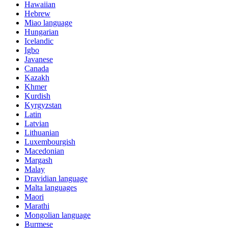
Hawaiian
Hebrew
Miao language
Hungarian
Icelandic
Igbo
Javanese
Canada
Kazakh
Khmer
Kurdish
Kyrgyzstan
Latin
Latvian
Lithuanian
Luxembourgish
Macedonian
Margash
Malay
Dravidian language
Malta languages
Maori
Marathi
Mongolian language
Burmese