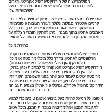
הפולימריזציה של הידרוקסיפרופיל אקרילט, ולגרום
להידרדרות המוצר ולהשפיע על תכונותיו הכימיות ועל
השימושיות שלו.
אור: יש להימנע מאור שמש ישיר מכיוון שחשיפה לאור כגון
קרניים אולטרה סגולות עלולה לעורר תגובות פוטוכימיות,
מה שמקדם את תגובת הפולימריזציה. לכן, בדרך כלל
מאמצים אחסון בתוך מבנה, וניתן להתקין חומרי הצללה על
חלונות המחסן כדי להפחית את השפעת האור על המוצר.
בחירת מיכל
חומר: יש להשתמש במיכלים אטומים העומדים בתקנים
הרלוונטיים לאחסון, בדרך כלל מיכלי נירוסטה או מיכלי
פלסטיק (כגון מיכלי פוליאתילן בצפיפות גבוהה).
הידרוקסיפרופיל אקרילט הוא קורוזיבי למתכות (כגון ברזל),
לכן אין להשתמש במיכלי ברזל רגילים, בעוד שמיכלי
נירוסטה יכולים לעמוד טוב יותר בפני השפעתם הקורוזית;
עבור מיכלי פלסטיק, יש לוודא שהם לא יגיבו כימית עם
הידרוקסיפרופיל אקרילט, ומיכלי פוליאתילן בצפיפות גבוהה
הם בחירה מתאימה יותר.
איטום: על המיכל להיות בעל ביצועי איטום טובים כדי למנוע
חדירת אוויר. מכיוון שהידרוקסיפרופיל אקרילט נוטה יותר
לתגובות חמצון ופולימריזציה בנוכחות חמצן, מיכל אטום
היטב יכול להפחית את המגע עם חמצן ולהאריך את חיי